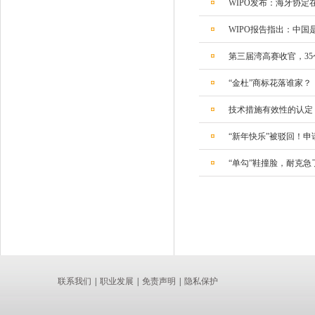
WIPO发布：海牙协定
WIPO报告指出：中
第三届湾高赛收官，3
“金杜”商标花落谁家？
技术措施有效性的认定
“新年快乐”被驳回！
“单勾”鞋撞脸，耐克急
联系我们
|
职业发展
|
免责声明
|
隐私保护